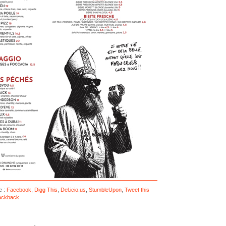
e :
Facebook
,
Digg This
,
Del.icio.us
,
StumbleUpon
,
Tweet this
ackback