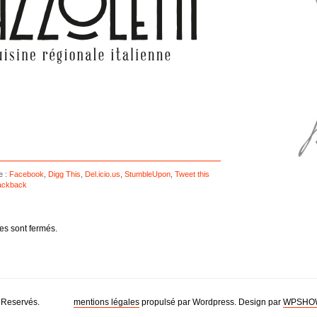
e :
Facebook
,
Digg This
,
Del.icio.us
,
StumbleUpon
,
Tweet this
ackback
s sont fermés.
 Reservés.
mentions légales
propulsé par Wordpress. Design par
WPSHO